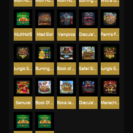
Multi Hot 20
Multi Hot 40
Multi Hot Ways
Burning Ice 40
Wild & Gods
MultiHot5
Mad Slot
Vampires
Dracula's Fortune
Farm's Fortune
Jungle Sisters Deluxe
Burning Ice
Book of Futuria
Safari Simba
Jungle Sisters
Samurai
Book Of Bonanza
Boka Jamba 10
Dracula's Fortune Halloween Edition
Mariachi Coins