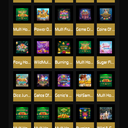
Multi Hot 5 Super Wilds
Power Of Tiger
Multi Fruits Charging Wilds
Gems Crown Charging Wilds
Coins Of Atlantis
Foxy Hot 20
WildMultiStar
Burning Ice 10
Multi Hot 5 Burn Wilds
Sugar Fiesta
Dice Jungle
Gates Of Merlyn
Genie's Bonanza
HotSamba
Multi Hot 10