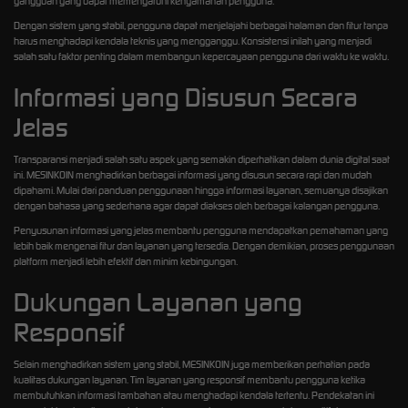
gangguan yang dapat memengaruhi kenyamanan pengguna.
Dengan sistem yang stabil, pengguna dapat menjelajahi berbagai halaman dan fitur tanpa
harus menghadapi kendala teknis yang mengganggu. Konsistensi inilah yang menjadi
salah satu faktor penting dalam membangun kepercayaan pengguna dari waktu ke waktu.
Informasi yang Disusun Secara
Jelas
Transparansi menjadi salah satu aspek yang semakin diperhatikan dalam dunia digital saat
ini. MESINKOIN menghadirkan berbagai informasi yang disusun secara rapi dan mudah
dipahami. Mulai dari panduan penggunaan hingga informasi layanan, semuanya disajikan
dengan bahasa yang sederhana agar dapat diakses oleh berbagai kalangan pengguna.
Penyusunan informasi yang jelas membantu pengguna mendapatkan pemahaman yang
lebih baik mengenai fitur dan layanan yang tersedia. Dengan demikian, proses penggunaan
platform menjadi lebih efektif dan minim kebingungan.
Dukungan Layanan yang
Responsif
Selain menghadirkan sistem yang stabil, MESINKOIN juga memberikan perhatian pada
kualitas dukungan layanan. Tim layanan yang responsif membantu pengguna ketika
membutuhkan informasi tambahan atau menghadapi kendala tertentu. Pendekatan ini