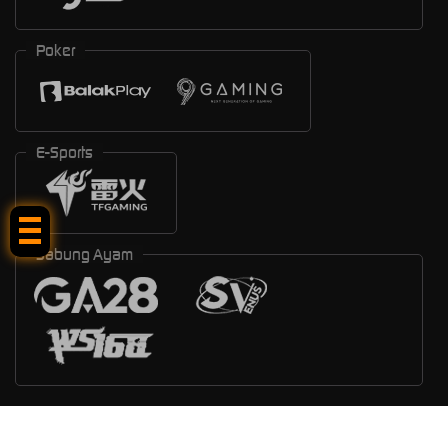
Poker
E-Sports
Tap Me!
Sabung Ayam