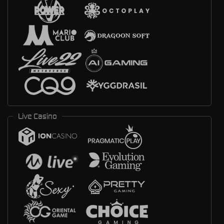
Live Casino