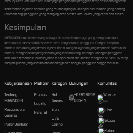
menunjukkan komitmen untuk menjaga pengalaman pengguna tetap positif dan nyaman.
Keberadaan layanan bantuan yang mudah dijangkau menjadi nilai tambah yang penting,
terutama bagi pengguna yang menginginkan proses komunikasi yang cepat dan efisien.
Kesimpulan
MESINKOIN terus berkembang sebagai situs resmi terpercaya yang mengutamakan
kemudahan akses, stabilitas sistem, serta kenyamanan pengguna. Dengan tampilan
modern, informasi yang tersusun jelas, dan dukungan layanan yang responsif, platform ini
mampu menghadirkan pengalaman yang lebih baik bagi berbagai kalangan pengguna.
Komitmen terhadap kualitas layanan menjadi salah satu alasan mengapa MESINKOIN tetap
menjadi pilihan yang relevan dan dipercaya oleh banyak pengguna hingga tahun ini.
Kebijaksanaan
Platform
Kategori
Dukungan
Komunitas
Tentang
Promosi
Hot
+62858692
Whatsa
MESINKOIN
Games
60544
pp
Loyalty
Responsible
Slots
Line
Referral
Gaming
Live
Skype
Pusat Bantuan
Casino
Yahoo