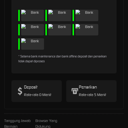
* Selama bank maintenance dan bank offline deposit dan penarikan
tidak dapat diproses
Deposit
Penarikan
Rata-rata 0 Menit
Rata-rata 5 Menit
Tanggung Jawab
Browser Yang
Bermain
Didukung