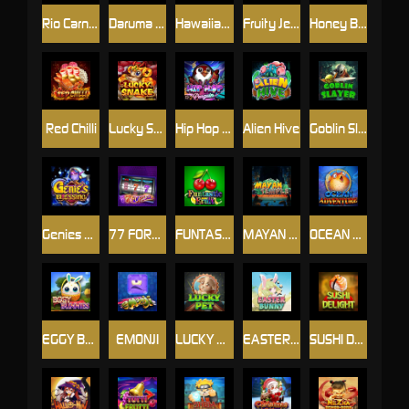
Rio Carnival
Daruma Block
Hawaiian Totem
Fruity Jester
Honey Bee Bee
Red Chilli
Lucky Snake
Hip Hop Penguin
Alien Hive
Goblin Slayer
Genies Blessing
77 FORTUNE
FUNTASTIC FRUIT
MAYAN TEMPLE
OCEAN ADVENTURE
EGGY BUNNIES
EMONJI
LUCKY PET
EASTER BUNNY
SUSHI DELIGHT