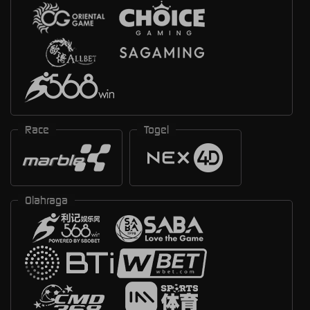
Race
Togel
Olahraga