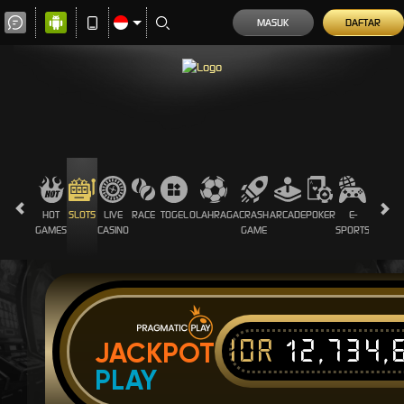
MASUK
DAFTAR
HOT
SLOTS
LIVE
RACE
TOGEL
OLAHRAGA
CRASH
ARCADE
POKER
E-
SABUN
GAMES
CASINO
GAME
SPORTS
AYAM
IDR
12,734,
JACKPOT
PLAY