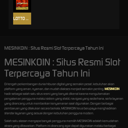
LOTTO MADNESS
MESINKOIN : Situs Resmi Slot Terpercaya Tahun Ini
MESINKOIN : Situs Resmi Slot
Terpercaya Tahun Ini
Di tengah perkembangan dunia hiburan digital yang semakin pesat, kebutuhan akan
platform yang aman, nyaman, dan mudah diakses menjadi semakin penting.
MESINKOIN
hadir sebagai salah satu situs resmi yang banyak dikenal karena mengutamakan
pengalaman pengguna melalui sistem yang stabil, navigasi yang sederhana, serta layanan
yang dirancang untuk memberikan kenyamanan saat digunakan. Dengan berbagai
pembaruan yang dilakukan secara berkala, MESINKOIN terus berupaya menghadirkan
standar layanan yang sesuai dengan kebutuhan pengguna modern.
Salah satu alasan mengapa banyak pengguna memilih MESINKOIN adalah kemudahan
akses yang ditawarkan. Platform ini dirancang agar dapat digunakan melalui berbagai