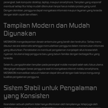
perangkat, baik komputer desktop, laptop, maupun smartphone. Tampilan yang responsif
membuat setiap fitur tetap mudah ditemukan tanpa harus melalui proses yang rumit.
Dengan demikian, pengguna dapat mengakses informasi maupun layanan yang tersedia
dengan lebih cepat dan efisien.
Tampilan Modern dan Mudah
Digunakan
MESINKOIN mengedepankan desain antarmuka yang bersih dan terstruktur. Setiap menu
disusun secara sistematis sehingga memudahkan pengguna dalam menemukan informasi
yang dibutuhkan. Pendekatan ini membuat pengalaman menjelajah situs terasa lebih
nyaman, terutama bagi pengguna baru yang belum familiar dengan berbagai fitur yang
tersedia.
Selain itu, pengoptimalan tampilan pada perangkat mobile menjadi salah satu fokus utama.
Mengingat sebagian besar pengguna saat ini mengakses internet melalui smartphone,
MESINKOIN memastikan seluruh halaman dapat dimuat dengan baik tanpa mengurangi
kualitas pengalaman pengguna.
Sistem Stabil untuk Pengalaman
yang Konsisten
Keandalan sebuah platform tidak hanya ditentukan oleh tampilannya, tetapi juga oleh