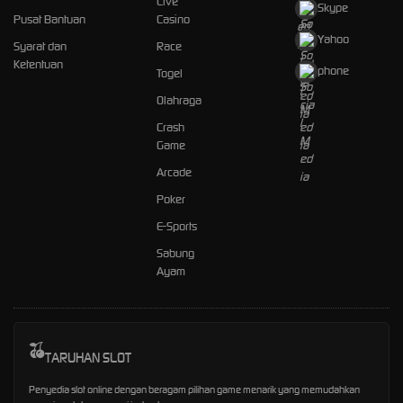
Live
Skype
Pusat Bantuan
Casino
Yahoo
Syarat dan
Race
Ketentuan
phone
Togel
Olahraga
Crash
Game
Arcade
Poker
E-Sports
Sabung
Ayam
TARUHAN SLOT
Penyedia slot online dengan beragam pilihan game menarik yang memudahkan