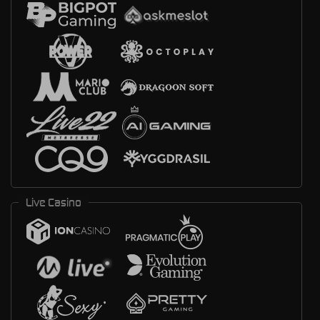
Live Casino