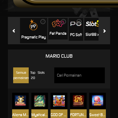
i
i
i
i
i
Facha
Fat Panda
Slot88 x PP
PG Soft
Pragmatic Play
MARIO CLUB
Semua
Top
Slots
permainan
20
Aliens Madness
Mystical Beasts
GOD OF WEALTH
FORTUNE DRAGON 88
Sweet Buffet