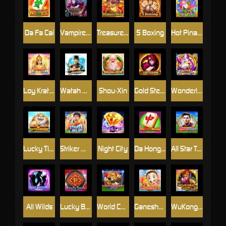
Da Fa Cai
Vampire Kiss
Treasure Pirate
5 Boxing
Hot Pinatas
Loy Krathong
Watah Master
Shou-Xin
Gold Stealer
Wonderland
Lucky Tigers
Striker WILD
Night City
Da Hong Zhong
All Star Team
All Wilds
Lucky Bats
World Cup Russia 2018
Ganesha Jr.
WuKong&Peaches