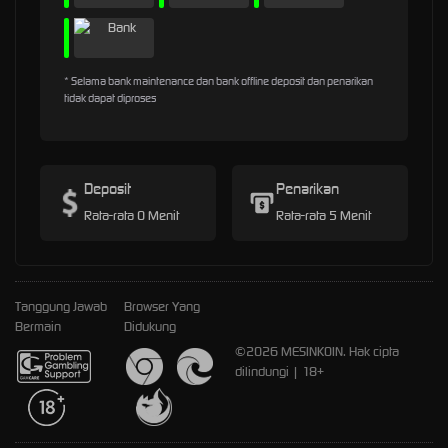
* Selama bank maintenance dan bank offline deposit dan penarikan
tidak dapat diproses
Deposit
Penarikan
Rata-rata 0 Menit
Rata-rata 5 Menit
Tanggung Jawab
Browser Yang
Bermain
Didukung
©2026 MESINKOIN. Hak cipta
dilindungi | 18+