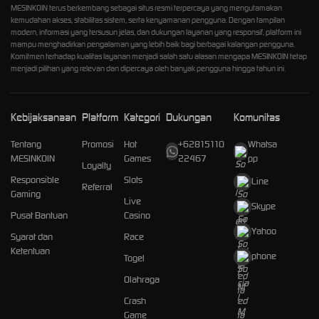
MESINKOIN terus berkembang sebagai situs resmi terpercaya yang mengutamakan
kemudahan akses, stabilitas sistem, serta kenyamanan pengguna. Dengan tampilan
modern, informasi yang tersusun jelas, dan dukungan layanan yang responsif, platform ini
mampu menghadirkan pengalaman yang lebih baik bagi berbagai kalangan pengguna.
Komitmen terhadap kualitas layanan menjadi salah satu alasan mengapa MESINKOIN tetap
menjadi pilihan yang relevan dan dipercaya oleh banyak pengguna hingga tahun ini.
Kebijaksanaan
Platform
Kategori
Dukungan
Komunitas
Tentang
Promosi
Hot
+62815110
Whatsa
MESINKOIN
Games
22467
pp
Loyalty
Responsible
Slots
Line
Referral
Gaming
Live
Skype
Pusat Bantuan
Casino
Yahoo
Syarat dan
Race
Ketentuan
phone
Togel
Olahraga
Crash
Game