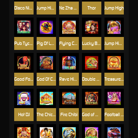
Disco Night
Jump Higher
Ne Zha Advent
Thor
Jump High
Pub Tycoon
Pig Of Luck
Flying Cai Shen
Lucky Boxes
Jump Higher Mobile
Good Fortune
God Of Chess
Rave High
Double Happiness
Treasure House
Hot DJ
The Chicken House
Fire Chibi
God of War M
Football Baby