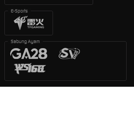
E-Sports
Sabung Ayam