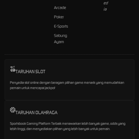
Arcade
Poker
E-Sports
Sabung
Ayam
TARUHAN SLOT
Penyedia slot online dengan beragam pilihan game menarik yang memudahkan
pemain untuk mencapai jackpot
TARUHAN OLAHRAGA
Sportsbook Gaming Platform Terbaik menawarkan lebih banyak game, odds yang
lebih tinggi, dan menyediakan pilihan yang lebih banyak untuk pemain.