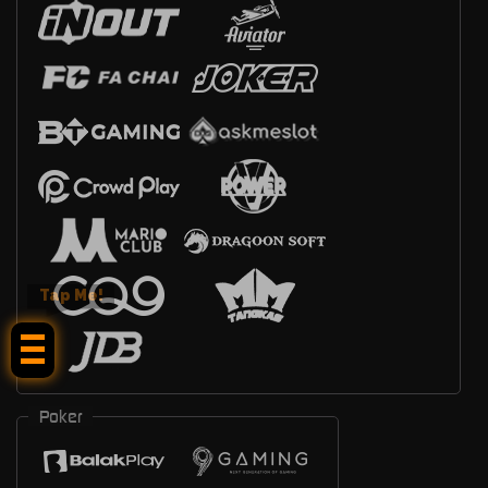
Tap Me!
Poker