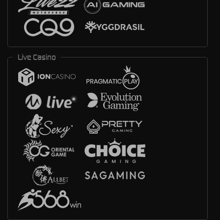
Live Casino