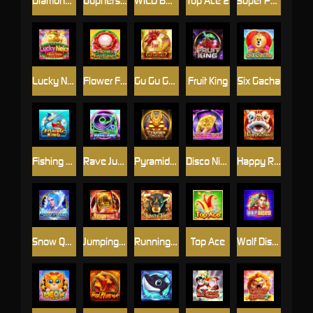
Diamond Treasure
Gophers War
WILD BOUNTY 2
Top Ace 2
Super Power Bank
Lucky Neko New Year
Flower Fortunes
Gu Gu Gu2
Fruit King
Six Gacha
Fishing King
Rave Jump
Pyramid Raider
Disco Night M
Happy Rich Year
Snow Queen
Jumping Mobile
Running Toro
Top Ace
Wolf Disco