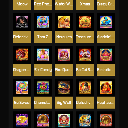
Meow
Red Phoenix
Water World
Xmas
Crazy Crazy 2
Detective Dee
Thor 2
Hercules
Treasure Bowl
Aladdin's lamp
Dragon Heart
Six Candy
Fire Queen2
Fa Cai Shen2
Ecstatic Circus
So Sweet
Chameleon
Big Wolf
Detective Dee 2
Hephaestus