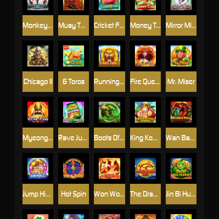
Monkey Office Legend
Muay Thai
Cricket Fever
Money Tree
Mirror Mirror
Chicago II
6 Toros
Running Animals
Fire Queen
Mr. Miser
Myeong-ryang
Rave Jump 2 M
Boots Of Luck
King Kong Shake
Wan Bao Dino
Jump High 2
Hot Spin
Won Won Won
The Dragon Brings Wealth
Jin Bi Hui Huang