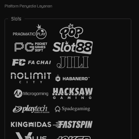
Platform Penyedia Layanan
Slots