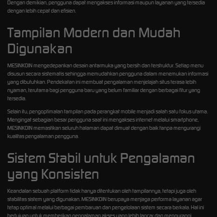
Dengan demikian, pengguna dapat mengakses informasi maupun layanan yang tersedia
dengan lebih cepat dan efisien.
Tampilan Modern dan Mudah
Digunakan
MESINKOIN mengedepankan desain antarmuka yang bersih dan terstruktur. Setiap menu
disusun secara sistematis sehingga memudahkan pengguna dalam menemukan informasi
yang dibutuhkan. Pendekatan ini membuat pengalaman menjelajah situs terasa lebih
nyaman, terutama bagi pengguna baru yang belum familiar dengan berbagai fitur yang
tersedia.
Selain itu, pengoptimalan tampilan pada perangkat mobile menjadi salah satu fokus utama.
Mengingat sebagian besar pengguna saat ini mengakses internet melalui smartphone,
MESINKOIN memastikan seluruh halaman dapat dimuat dengan baik tanpa mengurangi
kualitas pengalaman pengguna.
Sistem Stabil untuk Pengalaman
yang Konsisten
Keandalan sebuah platform tidak hanya ditentukan oleh tampilannya, tetapi juga oleh
stabilitas sistem yang digunakan. MESINKOIN berupaya menjaga performa layanan agar
tetap optimal melalui berbagai pembaruan dan pengelolaan sistem secara berkala. Hal ini
bertujuan untuk memberikan pengalaman akses yang lebih lancar dan mengurangi