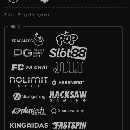
Platform Penyedia Layanan
Slots