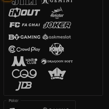
Poker