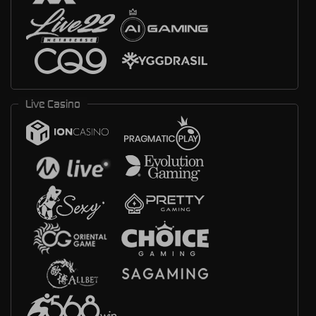
Live Casino