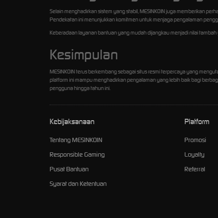
Selain menghadirkan sistem yang stabil, MESINKOIN juga memberikan perh
Pendekatan ini menunjukkan komitmen untuk menjaga pengalaman penggun
Keberadaan layanan bantuan yang mudah dijangkau menjadi nilai tambah y
Kesimpulan
MESINKOIN terus berkembang sebagai situs resmi terpercaya yang menguta
platform ini mampu menghadirkan pengalaman yang lebih baik bagi berbag
pengguna hingga tahun ini.
Kebijaksanaan
Platform
Tentang MESINKOIN
Promosi
Responsible Gaming
Loyalty
Pusat Bantuan
Referral
Syarat dan Ketentuan