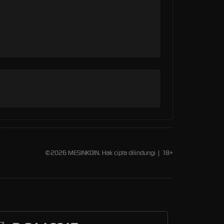
©2026 MESINKOIN. Hak cipta dilindungi | 18+