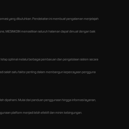
ormasi yang dibutuhkan. Pendekatan ini membuat pengalaman menjelajah
tphone, MESINKOIN memastikan seluruh halaman dapat dimuat dengan baik
r tetap optimal melalui berbagai pembaruan dan pengelolaan sistem secara
njadi salah satu faktor penting dalam membangun kepercayaan pengguna
udah dipahami. Mulai dari panduan penggunaan hingga informasi layanan,
naan platform menjadi lebih efektif dan minim kebingungan.