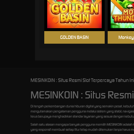
GOLDEN BASIN
Monkey 
MESINKOIN : Situs Resmi Slot Terpercaya Tahun In
MESINKOIN : Situs Resmi
Di tengah perkembangan dunia hiburan digital yang semakin pesat, kebut
mengutamakan pengalaman pengguna melalui sistem yang stabil, navigasi
terus berupaya menghadirkan standar layanan yang sesuai dengan kebu
Salah satu alasan mengapa banyak pengguna memilih MESINKOIN adalah kem
yang responsif membuat setiap fitur tetap mudah ditemukan tanpa harus m