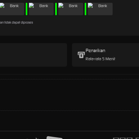
an tidak dapat diproses
Penarikan
Rata-rata 5 Menit