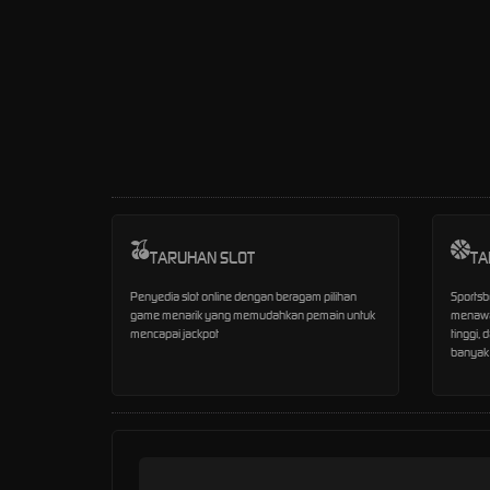
TARUHAN SLOT
TA
Penyedia slot online dengan beragam pilihan
Sportsb
game menarik yang memudahkan pemain untuk
menawar
mencapai jackpot
tinggi,
banyak 