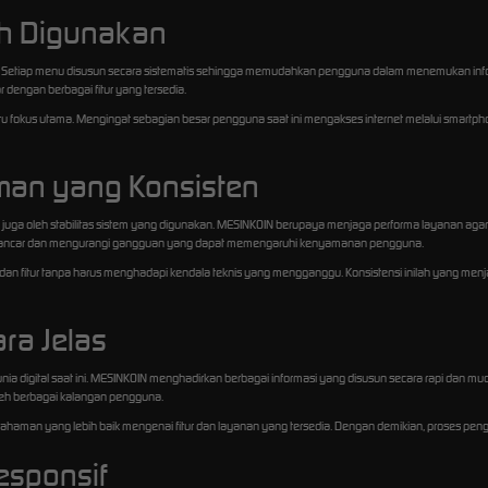
h Digunakan
. Setiap menu disusun secara sistematis sehingga memudahkan pengguna dalam menemukan inf
 dengan berbagai fitur yang tersedia.
satu fokus utama. Mengingat sebagian besar pengguna saat ini mengakses internet melalui smar
aman yang Konsisten
i juga oleh stabilitas sistem yang digunakan. MESINKOIN berupaya menjaga performa layanan aga
bih lancar dan mengurangi gangguan yang dapat memengaruhi kenyamanan pengguna.
 dan fitur tanpa harus menghadapi kendala teknis yang mengganggu. Konsistensi inilah yang me
ra Jelas
nia digital saat ini. MESINKOIN menghadirkan berbagai informasi yang disusun secara rapi dan m
eh berbagai kalangan pengguna.
an yang lebih baik mengenai fitur dan layanan yang tersedia. Dengan demikian, proses penggu
sponsif