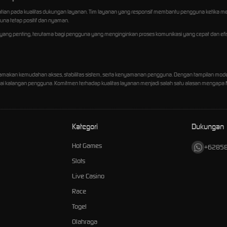
atian pada kualitas dukungan layanan. Tim layanan yang responsif membantu pengguna ketika 
a tetap positif dan nyaman.
ang penting, terutama bagi pengguna yang menginginkan proses komunikasi yang cepat dan efis
makan kemudahan akses, stabilitas sistem, serta kenyamanan pengguna. Dengan tampilan modern,
ai kalangan pengguna. Komitmen terhadap kualitas layanan menjadi salah satu alasan mengapa M
Kategori
Dukungan
Hot Games
+6285
Slots
Live Casino
Race
Togel
Olahraga