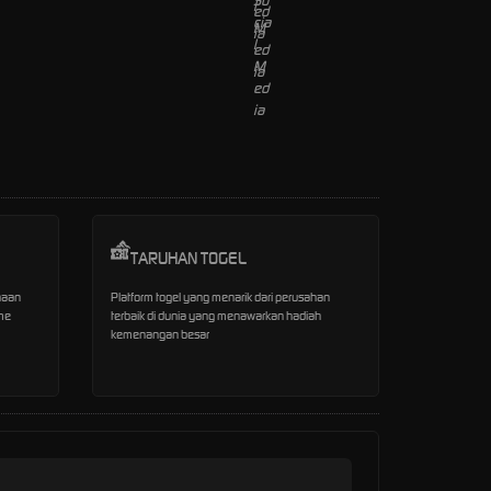
TARUHAN TOGEL
haan
Platform togel yang menarik dari perusahan
ame
terbaik di dunia yang menawarkan hadiah
kemenangan besar