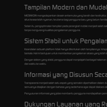
Tampilan Modern dan Muda
MESINKOIN mengedepankan desain antarmuka yang bersih dan terstruktur
situs terasa lebih nyaman, terutama bagi pengguna baru yang belum familiar
Selain itu, pengoptimalan tampilan pada perangkat mobile menjadi salah 
tanpa mengurangi kualitas pengalaman pengguna.
Sistem Stabil untuk Pengal
Keandalan sebuah platform tidak hanya ditentukan oleh tampilannya, tetap
berkala. Hal ini bertujuan untuk memberikan pengalaman akses yang le
Dengan sistem yang stabil, pengguna dapat menjelajahi berbagai halaman
dari waktu ke waktu.
Informasi yang Disusun Seca
Transparansi menjadi salah satu aspek yang semakin diperhatikan dalam du
semuanya disajikan dengan bahasa yang sederhana agar dapat diakses ol
Penyusunan informasi yang jelas membantu pengguna mendapatkan pemaham
Dukungan Layanan yang Re