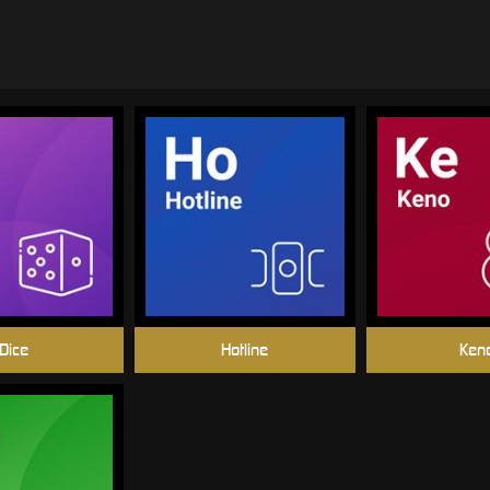
Dice
Hotline
Ken