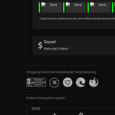
* Selama bank maintenance dan bank offline deposit dan penarik
Deposit
Rata-rata 0 Menit
Tanggung Jawab Bermain
Browser Yang Didukung
Platform Penyedia Layanan
Slots