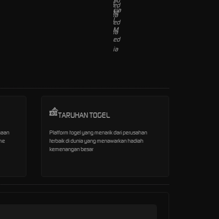
TARUHAN TOGEL
haan
Platform togel yang menarik dari perusahan
ame
terbaik di dunia yang menawarkan hadiah
kemenangan besar