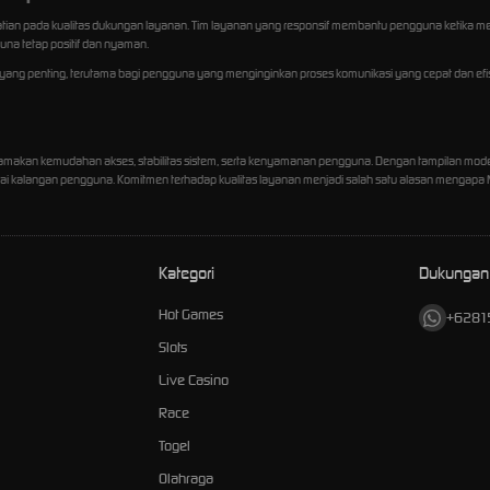
atian pada kualitas dukungan layanan. Tim layanan yang responsif membantu pengguna ketika 
a tetap positif dan nyaman.
ang penting, terutama bagi pengguna yang menginginkan proses komunikasi yang cepat dan efis
makan kemudahan akses, stabilitas sistem, serta kenyamanan pengguna. Dengan tampilan modern,
ai kalangan pengguna. Komitmen terhadap kualitas layanan menjadi salah satu alasan mengapa M
Kategori
Dukungan
Hot Games
+6281
Slots
Live Casino
Race
Togel
Olahraga