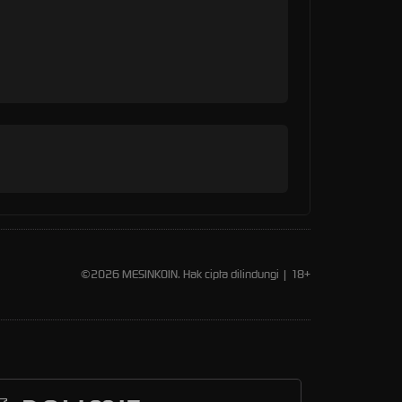
©2026 MESINKOIN. Hak cipta dilindungi | 18+