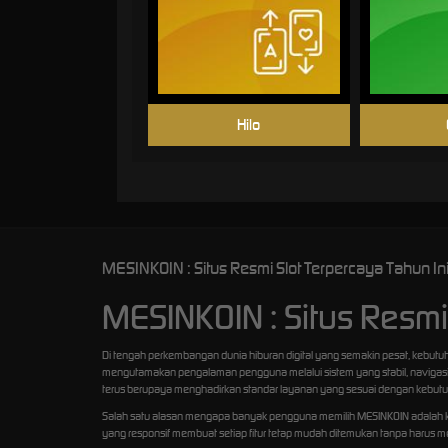
Hilo
MESINKOIN : Situs Resmi Slot Terpercaya Tahun In
MESINKOIN : Situs Resmi
Di tengah perkembangan dunia hiburan digital yang semakin pesat, kebut
mengutamakan pengalaman pengguna melalui sistem yang stabil, navigasi
terus berupaya menghadirkan standar layanan yang sesuai dengan kebu
Salah satu alasan mengapa banyak pengguna memilih MESINKOIN adalah kem
yang responsif membuat setiap fitur tetap mudah ditemukan tanpa harus m