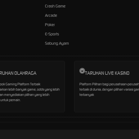
Crash Game
Arcade
Poker
E-Sports
Sabung Ayam
RUHAN OLAHRAGA
TARUHAN LIVE KASINO
ook Gaming Platform Terbaik
Platform Pilihan bagi perusahaan-perusa
kan lebih banyak game, odds yang lebih
terbaik di dunia, dengan pilihan variasi g
 dan menyediakan pilihan yang lebih
terbanyak
untuk pemain.