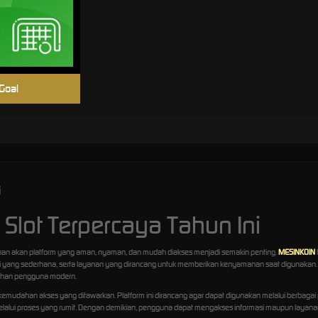
Goal
i
 Slot Terpercaya Tahun Ini
uhan akan platform yang aman, nyaman, dan mudah diakses menjadi semakin penting.
MESINKOIN
 yang sederhana, serta layanan yang dirancang untuk memberikan kenyamanan saat digunakan.
tuhan pengguna modern.
udahan akses yang ditawarkan. Platform ini dirancang agar dapat digunakan melalui berbagai 
elalui proses yang rumit. Dengan demikian, pengguna dapat mengakses informasi maupun layanan 