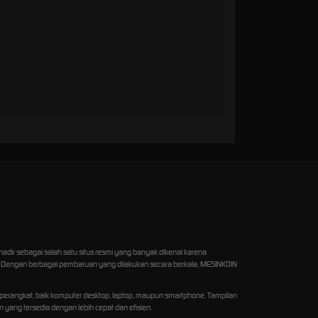
hadir sebagai salah satu situs resmi yang banyak dikenal karena
 Dengan berbagai pembaruan yang dilakukan secara berkala, MESINKOIN
perangkat, baik komputer desktop, laptop, maupun smartphone. Tampilan
yang tersedia dengan lebih cepat dan efisien.